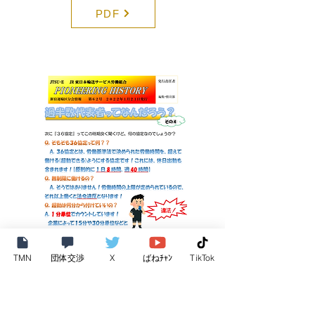
PDF
TMN
団体交渉
X
ばねﾁｬﾝ
TikTok
新宿運輸区分会
PIONEERING HISTORY