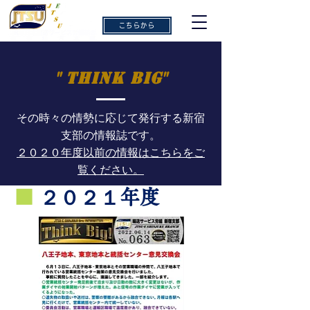
ご意見・ご感想
こちらから
" Think big"
その時々の情勢に応じて発行する新宿
支部の情報誌です。
２０２０年度以前の情報はこちらをご
覧ください。
■
２０２１年度