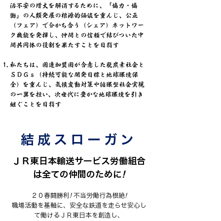
活不安の増大を解消するために、「協力・協
働」の人類発展の根源的価値を重んじ、公正
（フェア）で分かち合う（シェア）ネットワー
ク機能を発揮し、仲間との信頼で結びついた中
間共同体の役割を果たすことを目指す
私たちは、国連加盟国が合意した脱炭素社会と
ＳＤＧｓ（持続可能な開発目標と地球環境保
全）を重んじ、気候変動対策や循環型社会実現
の一翼を担い、次世代に豊かな地球環境を引き
継ぐことを目指す
結成スローガン
ＪＲ東日本輸送サービス労働組合
は全ての仲間のために
!
２０春闘勝利
!
不当労働行為根絶
!
職場活動を基軸に、安全な鉄道を走らせ安心し
て働けるＪＲ東日本を創造し、