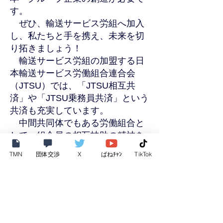
す。
ぜひ、輸送サービス労組へ加入
し、私たちと手を携え、未来を切
り拓きましょう！
輸送サービス労組の加盟する日
本輸送サービス労働組合連合会
（JTSU）では、「JTSU相互共
済」や「JTSU乗務員共済」という
共済も充実しています。
中間共同体でもある労働組合と
して、組合員の相互扶助の精神を
大切にし、人間らしい生活を送る
TMN
団体交渉
X
ばねﾁｬﾝ
TikTok
手助けをしています。
SDGｓ