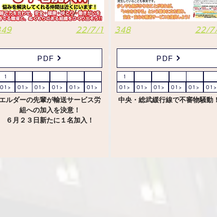
349
22/7/1
348
22/7
PDF
PDF
1
1
01>
01>
01>
01>
01>
01>
01>
01>
01>
01>
01>
01>
エルダーの先輩が輸送サービス労
中央・総武緩行線で不審物騒動
組への加入を決意！
６月２３日新たに１名加入！