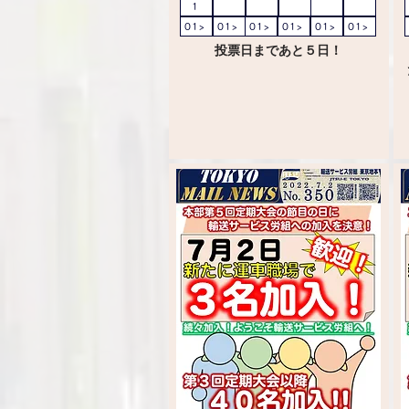
1
01>
01>
01>
01>
01>
01>
投票日まであと５日！