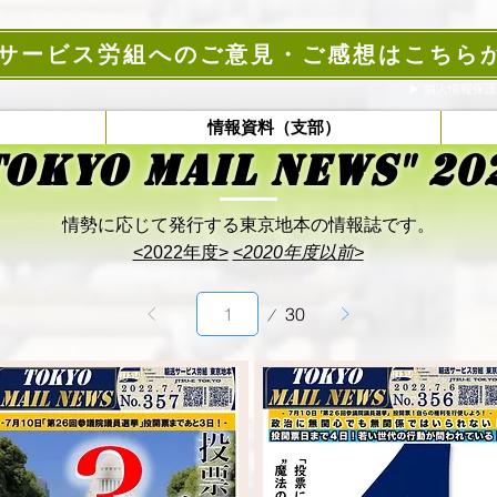
サービス労組へのご意見・ご感想はこちら
▶︎ ​個人情報保
）
情報資料（支部）
TOKYO
MAIL NEWS" 20
情勢に応じて発行する東京地本の情報誌です。
<2022年度>
<
2020年度以前>
第
30
1
頁