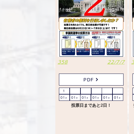
358
22/7/7
PDF
1
01>
01>
01>
01>
01>
01>
投票日まであと2日！