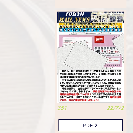
351
22/7/2
PDF