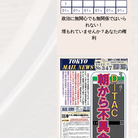
1
01>
01>
01>
01>
01>
01>
政治に無関心でも無関係ではいら
れない！
埋もれていませんか？あなたの権
利