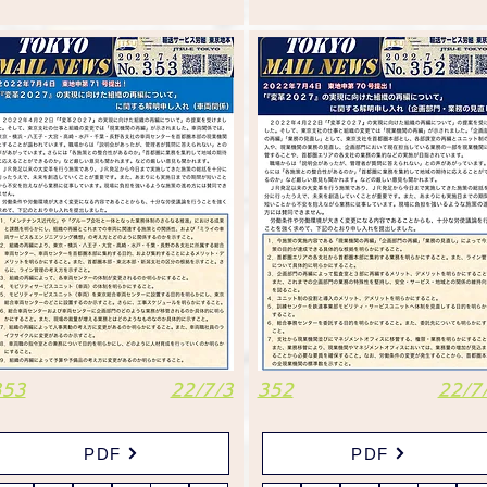
353
22/7/3
352
22/7
PDF
PDF