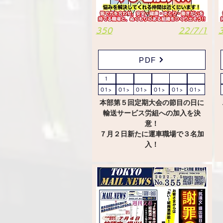
350
22/7/1
PDF
1
01>
01>
01>
01>
01>
01>
本部第５回定期大会の節目の日に
輸送サービス労組への加入を決
意！
７月２日新たに運車職場で３名加
入！