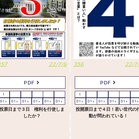
357
22/7/6
356
22/7
PDF
PDF
1
1
01>
01>
01>
01>
01>
01>
01>
01>
01>
01>
01>
01>
投票日まで３日 権利を行使しま
投開票日まで４日！若い世代の
したか？
動が問われている！