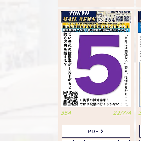
354
22/7/4
PDF