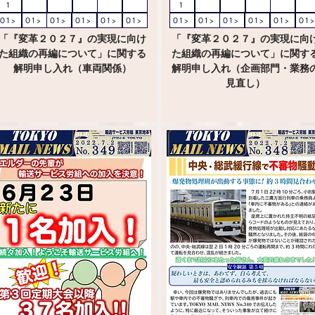
1
1
01>
01>
01>
01>
01>
01>
01>
01>
01>
01>
01>
01>
「『変革２０２７』の実現に向け
「『変革２０２７』の実現に向
た組織の再編について」に関する
た組織の再編について」に関す
解明申し入れ（車両関係）
解明申し入れ（企画部門・業務
見直し）