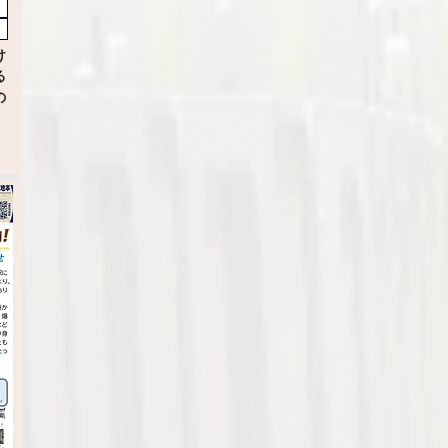
け
る
の