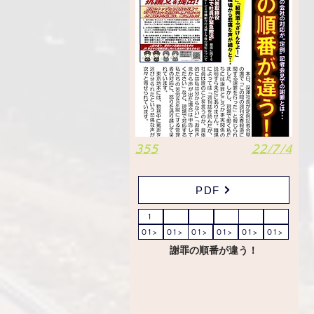
355
22/7/4
PDF
1
01>
01>
01>
01>
01>
01>
謝罪の順番が違う！