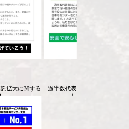
ブレンド
-No.030-
(2021-4-7)
委託拡大に関する
過半数代表者に要請書を提出し
！
し、またも受け取りを