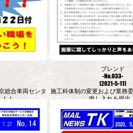
ブレンド
-No.033-
(2021-5-11)
京総合車両センタ
施工科体制の変更および業務
入！！
申し入れを提出