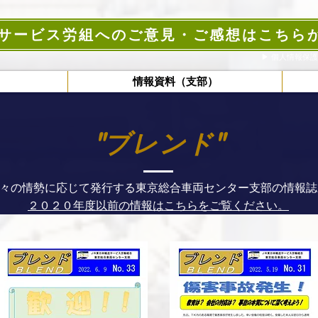
サービス労組へのご意見・ご感想はこちら
▶︎ ​個人情報保
）
情報資料（支部）
"ブレンド"
々の情勢に応じて発行する東京総合車両センター支部の情報誌
２０２０年度以前の情報はこちらをご覧ください。