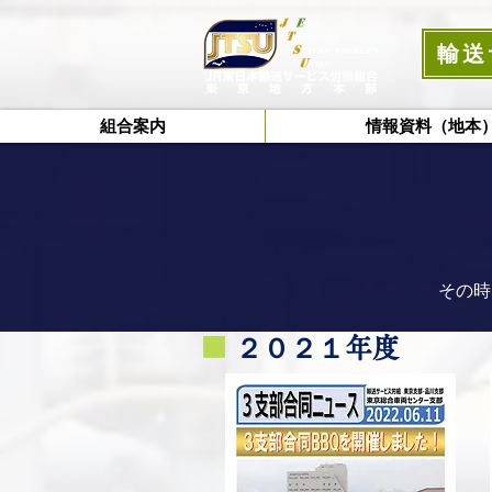
輸送
組合案内
情報資料（地本
その時
■
２０２１年度