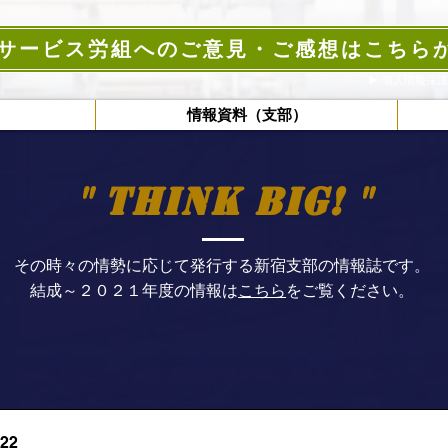
サービス労組へのご意見・ご感想はこちら
▶︎ ​個人情報保
）
情報資料（支部）
" think big! "
その時々の情勢に応じて発行する新宿支部の情報誌です。
結成～２０２１年度の情報は
こちら
をご覧ください。
22