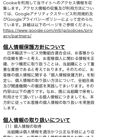
Cookieを利用して当サイトへのアクセス情報を収
集します。アクセス情報の収集及び利用方法につい
ては、Googleアナリティクスサービス利用規約及
びGoogleプライバシーポリシーによって定められ
ています。詳細は以下のページをご参照ください。
https://www.google.com/intl/ja/policies/priv
acy/partners/
個人情報保護方針について
日本輸送サービス労働組合連合会は、お客様から
の信頼を第一と考え、お客様個人に関わる情報を正
確、かつ機密に取り扱うことは、当組織にとって重
要な責務であると考えております。そのために、お
客様の個人情報に関する「個人情報保護方針」を制
定し、個人情報の取り扱い方法について、全組合員
及び関連機関への徹底を実践してまいります。その
内容は以下の通りです。なお、既に当組織で保有し
利用させて頂いている個人情報につきましても、本
方針に従ってお客様の個人情報の取り扱いを実施致
します。
個人情報の取り扱いについて
（1）個人情報の取得
当組織は個人情報を適法かつ公正な手段により収