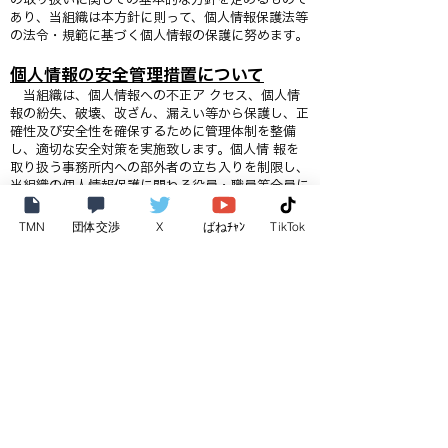
あり、当組織は本方針に則って、個人情報保護法等
の法令・規範に基づく個人情報の保護に努めます。
個人情報の安全管理措置について
当組織は、個人情報への不正ア クセス、個人情
報の紛失、破壊、改ざん、漏えい等から保護し、正
確性及び安全性を確保するために管理体制を整備
し、適切な安全対策を実施致します。個人情 報を
取り扱う事務所内への部外者の立ち入りを制限し、
当組織の個人情報保護に関わる役員・職員等全員に
対し教育啓発活動を実施するほか、管理責任者を置
き個人情報の適切な管理に努めます。
TMN
団体交渉
X
ばねﾁｬﾝ
TikTok
継続的な改善について
当組織は、個人情報保護への取組みについて、日
本国の従うべき法令の変更、取り扱い方法、環境の
変化に対応するため、継続的に見直し改善を実施致
します。
お問い合わせ
個人情報の取り扱いに関するお問い合わせは、下記
窓口にて受け付けております。
【個人情報取り扱い窓口】