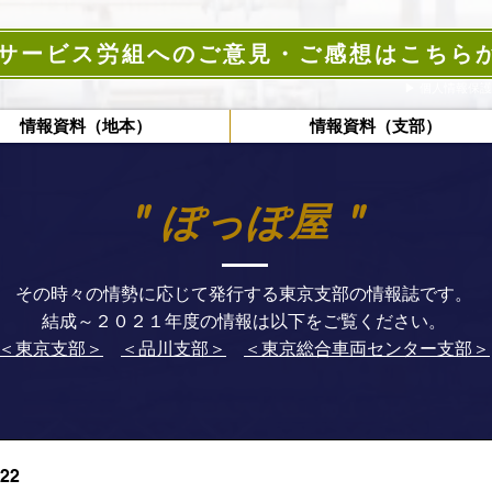
サービス労組へのご意見・ご感想はこちら
▶︎ ​個人情報保
情報資料（地本）
情報資料（支部）
" ぽっぽ屋 "
その時々の情勢に応じて発行する東京支部の情報誌です。
結成～２０２１年度の情報は以下をご覧ください。
＜東京支部＞
＜品川支部＞
＜東京総合車両センター支部＞
22