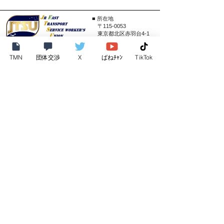
■ 所在地
​ 〒115-0053
東京都北区赤羽台4-1
■ 電話番号
03-6803-2680
■ FAX番号
TMN
団体交渉
X
ばねﾁｬﾝ
TikTok
​
03-6803-2681
ご意見・ご感想
加入の相談
労働相談
▶︎ ​越中島事務所
▶︎ 水戸事務所
▶︎ 赤羽事務所
▶︎ 河辺事務所
▶︎ 新子安事務所
▶︎ 西浦和事務所