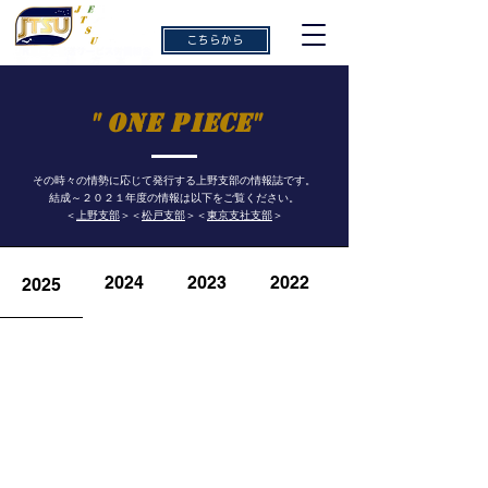
ご意見・ご感想
こちらから
" ONE PIECE"
その時々の情勢に応じて発行する上野支部の情報誌です。
結成～２０２１年度の情報は以下をご覧ください。
​＜
上野支部
＞＜
松戸支部
＞＜
東京支社支部
＞
2024
2023
2022
2025