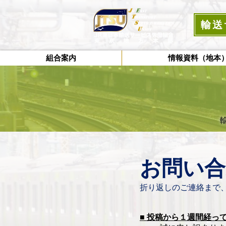
輸送
組合案内
情報資料（地本
お問い合
​折り返しのご連絡まで
■
投稿から
１週間経っ