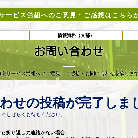
サービス労組へのご意見・ご感想はこちら
▶︎ ​個人情報保
）
情報資料（支部）
お問い合わせ
輸送サービス労組へのご意見・ご感想・お問い合わせを承りま
わせの投稿が完了しま
、今しばらくお待ちください。
ても折り返しの連
絡がない場合